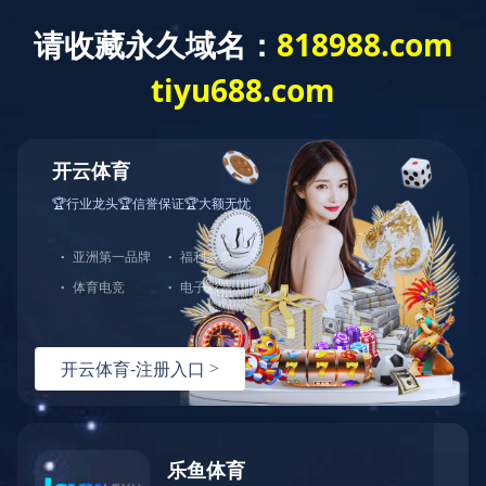
爱游戏网官网入口
当前位置：
爱游戏网官网入口
>
关于我们
公司简介
爱游戏网官网入口-爱游戏(中国)