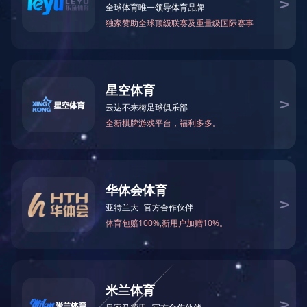
爱游戏网官网入口-爱游戏(中国)试验设备有限公司是爱游戏网官
网入口-爱游戏(中国)的成员企业，是专业的
高低温湿热试验箱厂
家
，主营产品
高低温交变湿热试验箱
,
高低温试验室
等。公司专
业从事中高档环境与可靠性试验设备及其边缘产品开发、生产、
销售与技术服务，具有设计、制造大型非标准复杂环境试验设备
的成熟经验和安装能力。
爱游戏网官网入口-爱游戏(中国)试验设备有限公司历来十分重视
产品质量，强调以质量为本，视产品质量为企业的生命，建立了
科学严密的质量管理体系。并于2005年10月通过了ISO9001：2
000标准质量管理体系认证。公司认真执行GB、GJB、IEC、MI
L、JJF等产品标准，建立了严格的质量检验制度，对所有外购
外协件均要进行进厂检验，不合格不准入库。对出厂产品实行逐
台检验，并出具检验报告。质量方针：“技术过硬、优质高效、