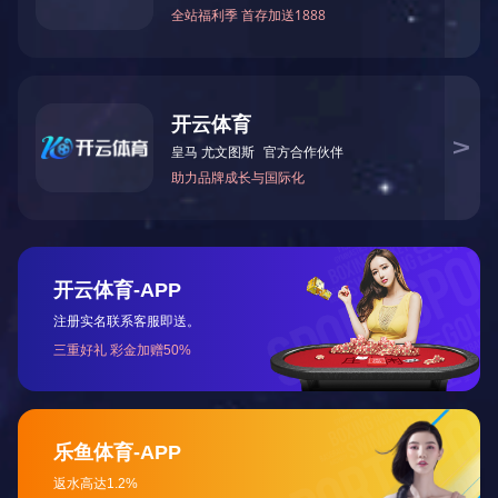
防爆低温试验箱
防爆低温试验箱特点：对应二次电池的温度试验，拥有即是高
安全功能又有丰富多彩的额安全构造的设备。二次电池试验