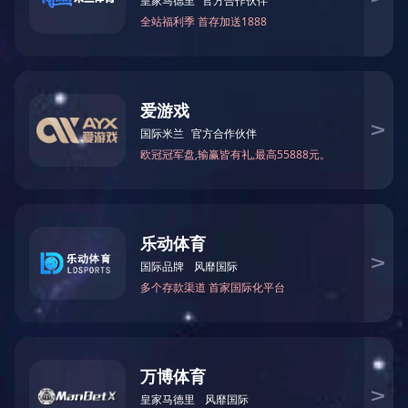
防爆高温试验箱
防爆高温试验箱特点：对应二次电池的温度试验，拥有即是高
安全功能又有丰富多彩的额安全构造的设备。二次电池试验
中，在漏气或起火危险时发挥作用。
更新日期：
2023-06-25
访问次数：
4682
查看详情
在线留言