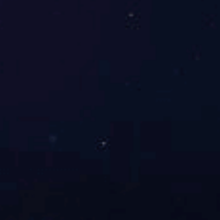
电池高温试验室
上海电器提供了测试小型电池到大型锂离子电池组的各种类型
的试验箱，电池高温试验室应用于各种行业包括电信、计算机
和电动汽车。为了减少汽车排放，推动电动混合动力汽车发
更新日期：
2023-06-25
访问次数：
4301
展，对锂电池测试的需求变得更加紧迫。凭借着丰富的经验，
我们能为您提供*成本效益的解决方案。
查看详情
在线留言