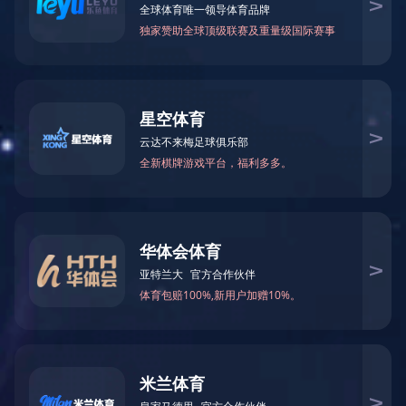
爱游戏网官网入口相关的文章
电池检测设备实验场地规划一般事项
硅胶的自然老化试验介绍
高低温试验箱能代替高温试验箱用吗
汽车换档操控机构检测项目有哪些
高低温湿热试验箱操作人员注意些什么
粘胶剂的老化试验