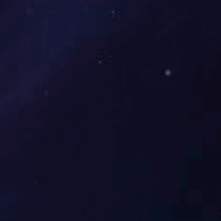
锂电池环境试验箱
锂电池环境试验箱特点：对应二次电池的温度试验，拥有即是
高安全功能又有丰富多彩的额安全构造的设备。二次电池试验
中，在漏气或起火危险时发挥作用。
更新日期：
2023-06-25
访问次数：
4540
查看详情
在线留言