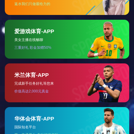
中，在漏气或起火危险时发挥作用。
更新日期：
2023-06-25
访问次数：
4219
查看详情
在线留言