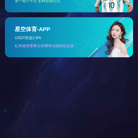
电池防爆恒温恒湿试验箱
电池防爆恒温恒湿试验箱特点：对应二次电池的温度试验，拥
有即是高安全功能又有丰富多彩的额安全构造的设备。二次电
池试验中，在漏气或起火危险时发挥作用。
更新日期：
2023-06-25
访问次数：
4814
查看详情
在线留言