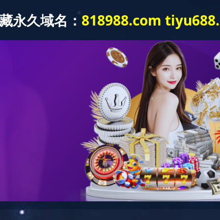
心
爱游戏网官网入口
技术文章