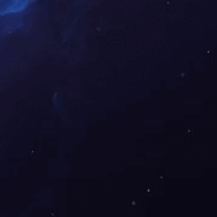
在线咨询
车、家电、食品加工等无菌试验、稳定性检测以及工业产品的原料
电话
着精确的温度控制系统，为产业研发、生物技术测试提供所需要的
微信扫一扫
车、家电、食品加工等无菌试验、稳定性检测以及工业产品的原料
着精确的温度控制系统，为产业研发、生物技术测试提供所需要的