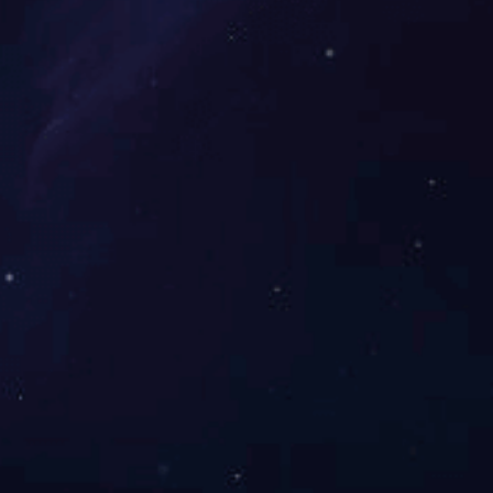
101恒温烘箱
本设备可广泛适用于涂料、纺织、电子、汽
性能、产品包装、产品寿命等测试；它具有
环境模拟条件。
更新日期：
2024-01-10
访问次数：
4780
查看详情
在线留言
共 16 条记录，当前 1 / 3 页 爱游戏网官网入口 上一页
下
产品中心
新闻动态
技术文章
|
|
|
|