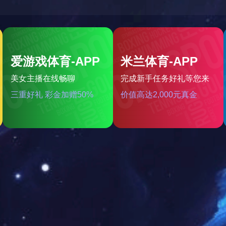
热风循环烘箱
本设备可广泛适用于涂料、纺织、电子、汽
性能、产品包装、产品寿命等测试；它具有
环境模拟条件。
更新日期：
2023-06-25
访问次数：
6466
查看详情
在线留言
高温鼓风干燥箱
本设备可广泛适用于涂料、纺织、电子、汽
性能、产品包装、产品寿命等测试；它具有
环境模拟条件。
更新日期：
2023-06-25
访问次数：
4601
查看详情
在线留言