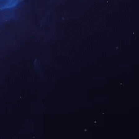
在线咨询
-2007《车内挥发性有机物和醛酮类物质采样测定方法》，同时参考
电话
量测试的相关标准设计的，整个气候箱系统由电源、除湿单元、过滤
单元、风循环单元、舱体等几部组成
微信扫一扫
车电子技术的应用几乎已经深入到汽车的所有系统，目前我国已经
我国投资建厂，迫于成本压力，大多数汽车厂商正在逐步推进进口零
业的发展带来了巨大的机遇