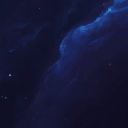
整车VOC试验舱
汽车整车VOC试验舱是根据标准HJ/T400
了美国和欧洲关于汽车中VOC、甲醛释放
净化单元、加湿单元、温控单元、流量控制
更新日期：
2023-06-25
访问次数：
5476
查看详情
在线留言
整车环境试验舱
汽车在人们的生活中应用越来越广泛，而汽
成为*三大汽车生产国，主要汽车厂商已在
部件国产化，这给我国汽车电子部件生产企
更新日期：
2023-06-25
访问次数：
4461
查看详情
在线留言