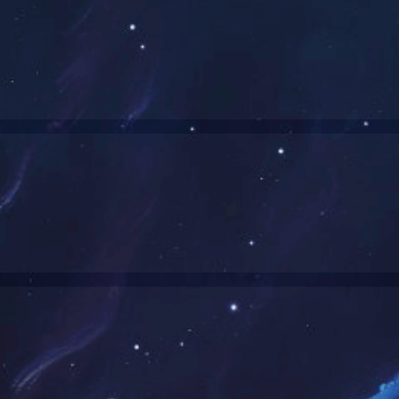
红外模拟试验仓
红外试验室
可以根据客户要求订制不同的红外模拟系统
动升降装置来配备不同高度的车型，以期获
客户需要配置可移动的红外辐照装置，不使
更新日期：
2023-06-25
访问次数：
3445
查看详情
在线留言