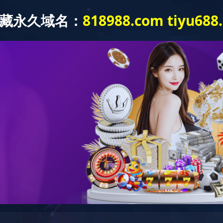
心
爱游戏网官网入口
技术文章