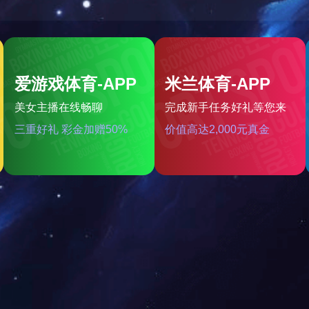
红外模拟试验室
可以根据客户要求订制不同的红外模拟系统
动升降装置来配备不同高度的车型，以期获
客户需要配置可移动的红外辐照装置，不使
更新日期：
2023-06-25
访问次数：
3524
查看详情
在线留言
红外模拟试验仓
可以根据客户要求订制不同的红外模拟系统
动升降装置来配备不同高度的车型，以期获
客户需要配置可移动的红外辐照装置，不使
更新日期：
2023-06-25
访问次数：
3621
查看详情
在线留言